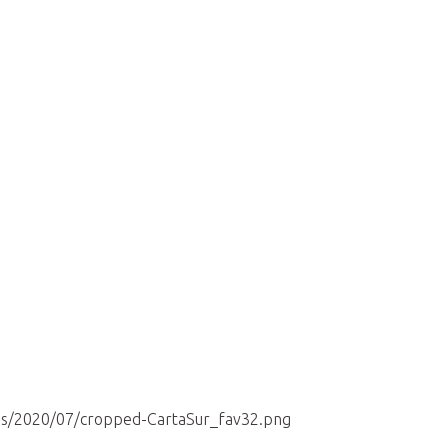
Inicio
Productos
Medios 
ds/2020/07/cropped-CartaSur_fav32.png