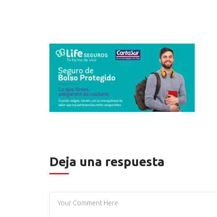
Deja una respuesta